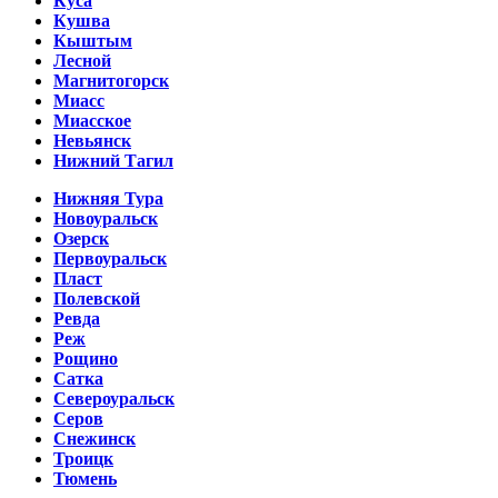
Куса
Кушва
Кыштым
Лесной
Магнитогорск
Миасс
Миасское
Невьянск
Нижний Тагил
Нижняя Тура
Новоуральск
Озерск
Первоуральск
Пласт
Полевской
Ревда
Реж
Рощино
Сатка
Североуральск
Серов
Снежинск
Троицк
Тюмень