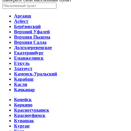
Аргаяш
Асбест
Берёзовский
Верхний Уфалей
Верхняя Пышма
Верхняя Салда
Долгодеревенское
Екатеринбург
Еманжелинск
Еткуль
Златоуст
Каменск-Уральский
Карабаш
Касли
Качканар
Копейск
Коркино
Краснотурьинск
Красноуфимск
Кунашак
Курган