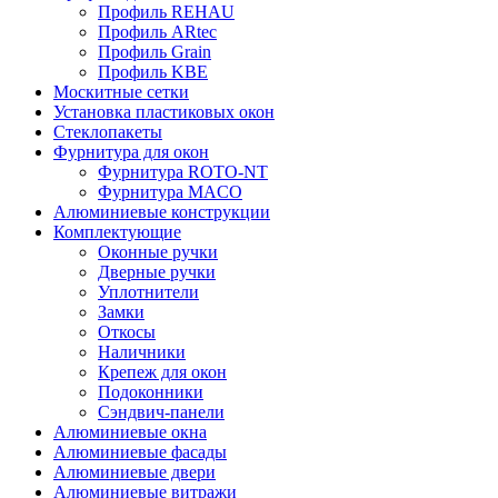
Профиль REHAU
Профиль ARtec
Профиль Grain
Профиль KBE
Москитные сетки
Установка пластиковых окон
Стеклопакеты
Фурнитура для окон
Фурнитура ROTO-NT
Фурнитура MACO
Алюминиевые конструкции
Комплектующие
Оконные ручки
Дверные ручки
Уплотнители
Замки
Откосы
Наличники
Крепеж для окон
Подоконники
Сэндвич-панели
Алюминиевые окна
Алюминиевые фасады
Алюминиевые двери
Алюминиевые витражи