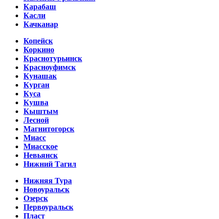
Карабаш
Касли
Качканар
Копейск
Коркино
Краснотурьинск
Красноуфимск
Кунашак
Курган
Куса
Кушва
Кыштым
Лесной
Магнитогорск
Миасс
Миасское
Невьянск
Нижний Тагил
Нижняя Тура
Новоуральск
Озерск
Первоуральск
Пласт