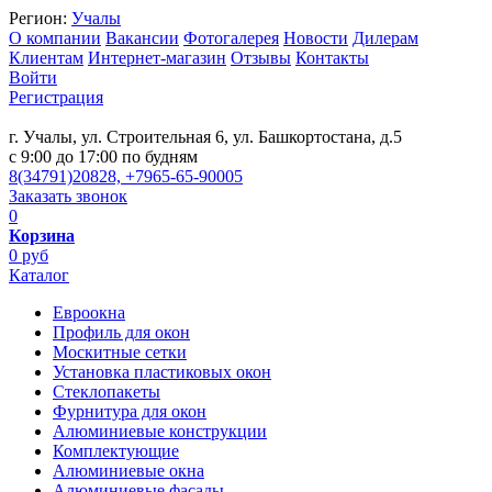
Регион:
Учалы
О компании
Вакансии
Фотогалерея
Новости
Дилерам
Клиентам
Интернет-магазин
Отзывы
Контакты
Войти
Регистрация
г. Учалы, ул. Строительная 6, ул. Башкортостана, д.5
c 9:00 до 17:00 по будням
8(34791)20828, +7965-65-90005
Заказать звонок
0
Корзина
0 руб
Каталог
Евроокна
Профиль для окон
Москитные сетки
Установка пластиковых окон
Стеклопакеты
Фурнитура для окон
Алюминиевые конструкции
Комплектующие
Алюминиевые окна
Алюминиевые фасады