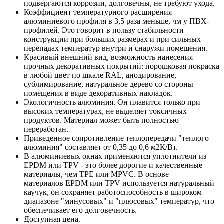
подвергаются коррозии, долговечны, не требуют ухода.
Коэффициент температурного расширения
алюминиевого профиля в 3,5 раза меньше, чм у ПВХ-
профилей. Это говорит в пользу стабильности
конструкции при больших размерах и при сильных
перепадах температур внутри и снаружи помещения.
Красивый внешний вид, возможность нанесения
прочных декоративных покрытий: порошковая покраска
в любой цвет по шкале RAL, анодирование,
сублимирование, натуральное дерево со стороны
помещения в виде декоративных накладок.
Экологичность алюминия. Он плавится только при
высоких температурах, не выделяет токсичных
продуктов. Материал может быть полностью
переработан.
Приведенное сопротивление теплопередачи "теплого
алюминия" составляет от 0,35 до 0,6 м2К/Вт.
В алюминиевых окнах применяются уплотнители из
EPDM или TPV - это более дорогие и качественные
материалы, чем TPE или MPVC. В основе
материалов EPDM или TPV используется натуральный
каучук, он сохраняет работоспособность в широком
диапазоне "минусовых" и "плюсовых" температур, что
обеспечивает его долговечность.
Доступная цена.