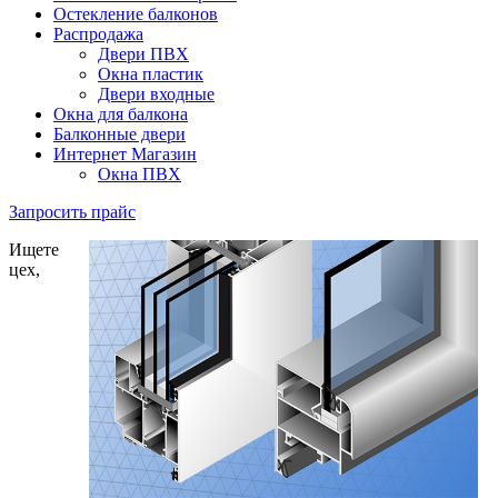
Остекление балконов
Распродажа
Двери ПВХ
Окна пластик
Двери входные
Окна для балкона
Балконные двери
Интернет Магазин
Окна ПВХ
Запросить прайс
Ищете
цех,