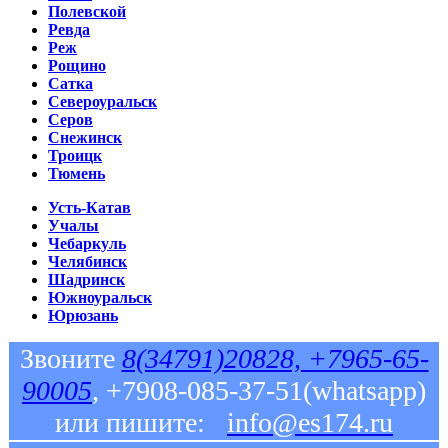
Полевской
Ревда
Реж
Рощино
Сатка
Североуральск
Серов
Снежинск
Троицк
Тюмень
Усть-Катав
Учалы
Чебаркуль
Челябинск
Шадринск
Южноуральск
Юрюзань
Звоните
8(34791)20828, +7965-65-
90005
, +7908-085-37-51(whatsapp)
или пишите:
info@es174.ru